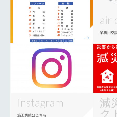
air
業務用空
Instagram
減
ク
施工実績はこちら